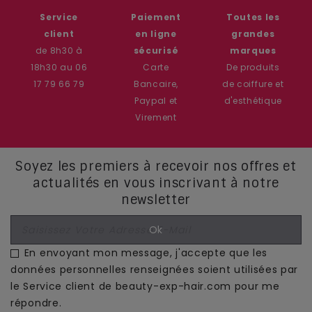
Service
Paiement
Toutes les
client
en ligne
grandes
de 8h30 à
sécurisé
marques
18h30 au 06
Carte
De produits
17 79 66 79
Bancaire,
de coiffure et
Paypal et
d'esthétique
Virement
Soyez les premiers à recevoir nos offres et
actualités en vous inscrivant à notre
newsletter
En envoyant mon message, j'accepte que les
données personnelles renseignées soient utilisées par
le Service client de beauty-exp-hair.com pour me
répondre.