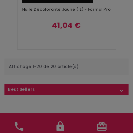
Huile Décolorante Jaune (1L) - Formul Pro
41,04 €
Affichage 1-20 de 20 article(s)
Best Sellers

phone
lock
card_giftcard