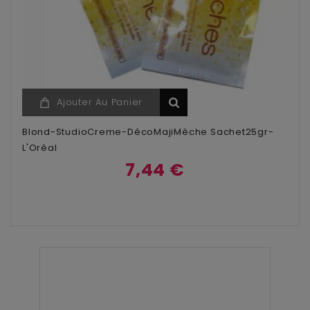
Ajouter Au Panier
Blond-StudioCreme-DécoMajiMèche Sachet25gr-
L'Oréal
7,44 €