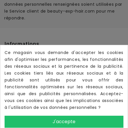
données personnelles renseignées soient utilisées par
le Service client de beauty-exp-hair.com pour me
répondre.
Informations
Ce magasin vous demande d'accepter les cookies
Produits

afin d'optimiser les performances, les fonctionnalités
Notre Société

des réseaux sociaux et la pertinence de la publicité.
Les cookies tiers liés aux réseaux sociaux et à la
Votre Compte

publicité sont utilisés pour vous offrir des
Livraison Rapide
local_shipping
fonctionnalités optimisées sur les réseaux sociaux,
Livraison offerte dès
190 €
d’achat TTC
ainsi que des publicités personnalisées. Acceptez-
vous ces cookies ainsi que les implications associées
à l'utilisation de vos données personnelles ?
J'accepte
UTILISATIONS DES IMAGES
