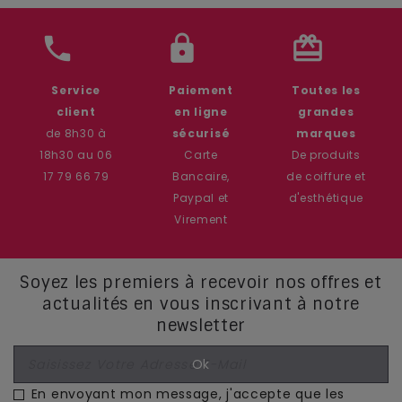
phone
lock
card_giftcard
Service
Paiement
Toutes les
client
en ligne
grandes
de 8h30 à
sécurisé
marques
18h30 au 06
Carte
De produits
17 79 66 79
Bancaire,
de coiffure et
Paypal et
d'esthétique
Virement
Soyez les premiers à recevoir nos offres et
actualités en vous inscrivant à notre
newsletter
En envoyant mon message, j'accepte que les