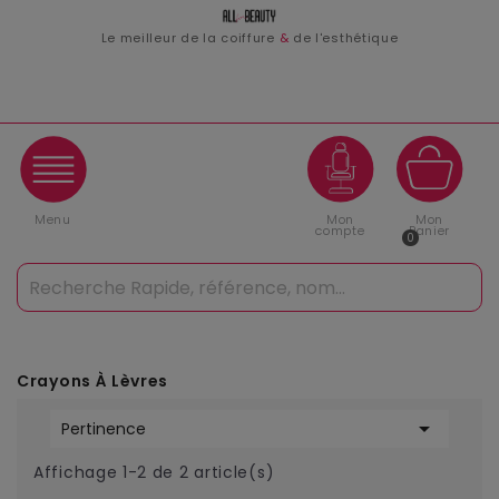
Le meilleur de la coiffure
&
de l'esthétique
Menu
Mon
Mon
compte
Panier
0
Crayons À Lèvres

Pertinence
Affichage 1-2 de 2 article(s)