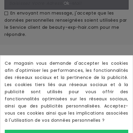
En envoyant mon message, j'accepte que les
données personnelles renseignées soient utilisées par
le Service client de beauty-exp-hair.com pour me
répondre.
Informations
Ce magasin vous demande d'accepter les cookies
afin d'optimiser les performances, les fonctionnalités
Produits

des réseaux sociaux et la pertinence de la publicité.
Notre Société

Les cookies tiers liés aux réseaux sociaux et à la
publicité sont utilisés pour vous offrir des
Votre Compte

fonctionnalités optimisées sur les réseaux sociaux,
Livraison Rapide
local_shipping
ainsi que des publicités personnalisées. Acceptez-
Livraison offerte dès
190 €
d’achat TTC
vous ces cookies ainsi que les implications associées
à l'utilisation de vos données personnelles ?