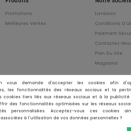
Produits
Notre Sociét
Promotions
Livraison
Meilleures Ventes
Conditions D'ut
Paiement Sécu
Contactez-No
Plan Du Site
Magasins
 vous demande d'accepter les cookies afin d'op
s, les fonctionnalités des réseaux sociaux et la pert
es cookies tiers liés aux réseaux sociaux et à la publicité 
frir des fonctionnalités optimisées sur les réseaux socia
ités personnalisées. Acceptez-vous ces cookies ai
MAGES
 associées à l'utilisation de vos données personnelles ?
lles