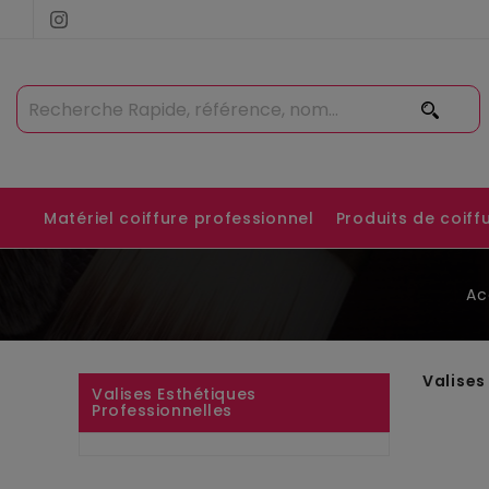
Matériel coiffure professionnel
Produits de coiff
Ac
Valises
Valises Esthétiques
Professionnelles