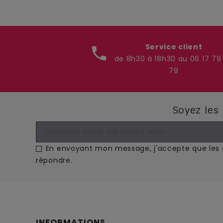
Service client
phone
de 8h30 à 18h30 au 06 17 79
79
Soyez les 
En envoyant mon message, j'accepte que les d
répondre.
INFORMATIONS