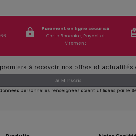
Paiement en ligne sécurisé
lock
card_g
 66
Carte Bancaire, Paypal et
Virement
premiers à recevoir nos offres et actualités
onnées personnelles renseignées soient utilisées par le 