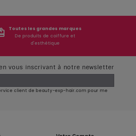
Toutes les grandes marques
iftcard
De produits de coiffure et
d'esthétique
 en vous inscrivant à notre newsletter
Service client de beauty-exp-hair.com pour me