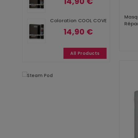
14,90 €
Masqu
Coloration COOL COVER N°6...
Répa
14,90 €
All Products