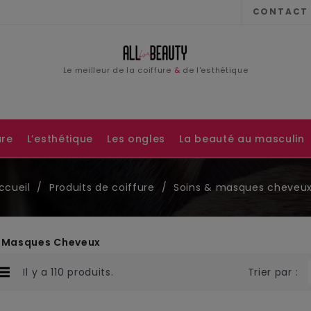
CONTACT
Email
Le meilleur de la coiffure
&
de l'esthétique
Password
ure
L’esthétique
Les ongles
La beauté au masculin
ccueil
Produits de coiffure
Soins & masques cheveu
& Masques Cheveux
Il y a 110 produits.
Trier par :