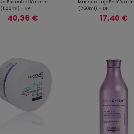
Ajouter Au Panier
Ajouter Au Panier
e Essentiel Keratin
Masque JojoBa Kératin
(500ml) - EP
(250ml) - DF
40,36 €
17,40 €