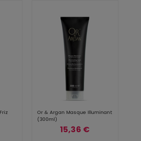
Ajouter Au Panier
riz
Or & Argan Masque Illuminant
(300ml)
15,36 €