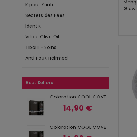
Masqu
K pour Karité
Glow 
Secrets des Fées
Identik
Vitale Olive Oil
Tibolli - Soins
Anti Poux Hairmed
Best Sellers
Coloration COOL COVER N°4...
14,90 €
Coloration COOL COVER 5...