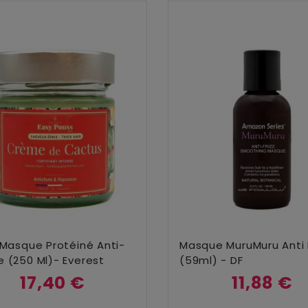
Ajouter Au Panier
Ajouter Au Panier
 Masque Protéiné Anti-
Masque MuruMuru Anti F
 (250 Ml)- Everest
(59ml) - DF
17,40 €
11,88 €