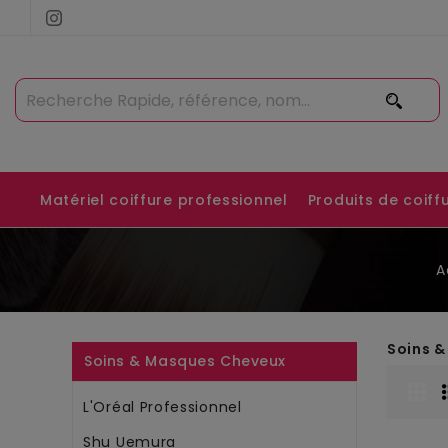
Matériel coiffure professionnel
Produits de coiff
A
Soins 
Soins & Masques Cheveux
L'Oréal Professionnel
Shu Uemura