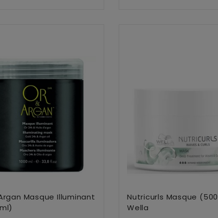
Ajouter Au Panier
Ajouter Au Panier
Argan Masque Illuminant
Nutricurls Masque (500
ml)
Wella