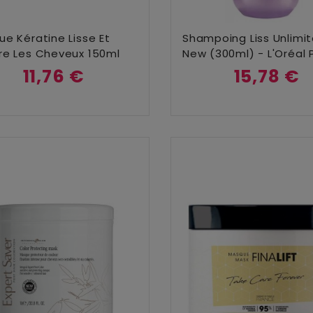
Ajouter Au Panier
Ajouter Au Panier
e Kératine Lisse Et
Shampoing Liss Unlimi
re Les Cheveux 150ml
New (300ml) - L'Oréal 
11,76 €
15,78 €