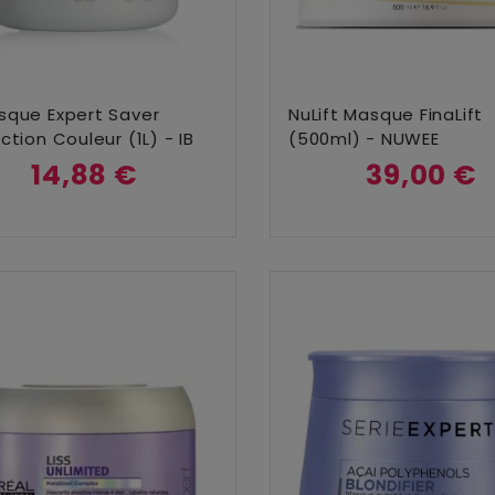
Ajouter Au Panier
Ajouter Au Panier
sque Expert Saver
NuLift Masque FinaLift
ction Couleur (1L) - IB
(500ml) - NUWEE
14,88 €
39,00 €