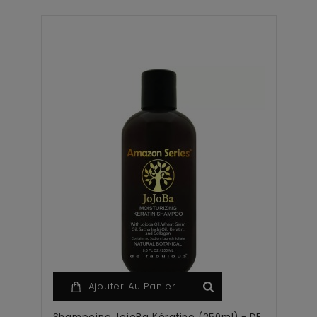
Ajouter Au Panier
Shampoing JojoBa Kératine (250ml) - DF