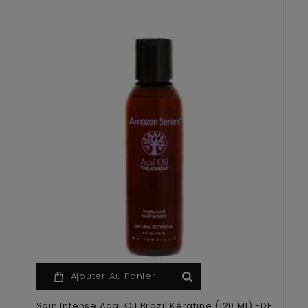
Ajouter Au Panier
Soin Intense Acai Oil Brazil Kératine (120 Ml) -DF