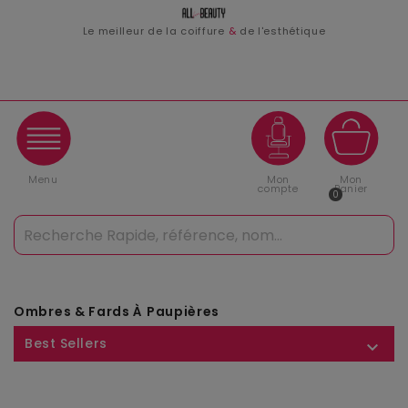
Le meilleur de la coiffure
&
de l'esthétique
Menu
Mon
Mon
compte
Panier
0
Ombres & Fards À Paupières
Best Sellers
