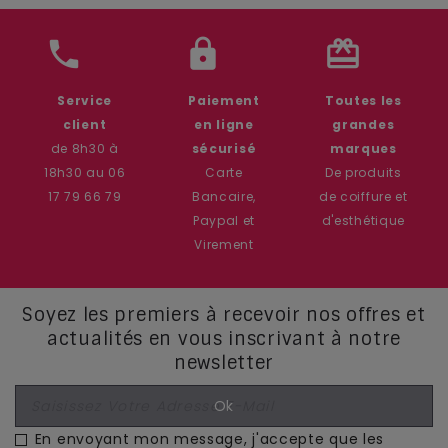
phone
lock
card_giftcard
Service
Paiement
Toutes les
client
en ligne
grandes
de 8h30 à
sécurisé
marques
18h30 au 06
Carte
De produits
17 79 66 79
Bancaire,
de coiffure et
Paypal et
d'esthétique
Virement
Soyez les premiers à recevoir nos offres et
actualités en vous inscrivant à notre
newsletter
En envoyant mon message, j'accepte que les