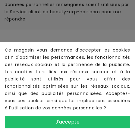
données personnelles renseignées soient utilisées par
le Service client de beauty-exp-hair.com pour me
répondre.
Informations
Ce magasin vous demande d'accepter les cookies
Produits
afin d'optimiser les performances, les fonctionnalités

des réseaux sociaux et la pertinence de la publicité.
Notre Société

Les cookies tiers liés aux réseaux sociaux et à la
Votre Compte
publicité sont utilisés pour vous offrir des

fonctionnalités optimisées sur les réseaux sociaux,
Livraison Rapide
local_shipping
ainsi que des publicités personnalisées. Acceptez-
Livraison offerte dès
190 €
d’achat TTC
vous ces cookies ainsi que les implications associées
à l'utilisation de vos données personnelles ?
J'accepte
UTILISATIONS DES IMAGES
