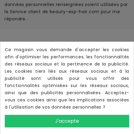
données personnelles renseignées soient utilisées par
le Service client de beauty-exp-hair.com pour me
répondre.
Informations
Ce magasin vous demande d'accepter les cookies
Produits
afin d'optimiser les performances, les fonctionnalités

des réseaux sociaux et la pertinence de la publicité.
Notre Société

Les cookies tiers liés aux réseaux sociaux et à la
Votre Compte
publicité sont utilisés pour vous offrir des

fonctionnalités optimisées sur les réseaux sociaux,
Livraison Rapide
local_shipping
ainsi que des publicités personnalisées. Acceptez-
Livraison offerte dès
190 €
d’achat TTC
vous ces cookies ainsi que les implications associées
à l'utilisation de vos données personnelles ?
J'accepte
UTILISATIONS DES IMAGES
