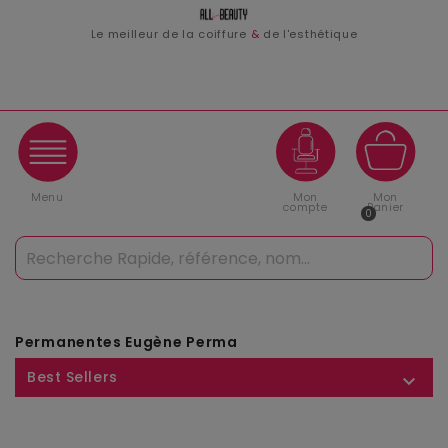
Le meilleur de la coiffure
&
de l'esthétique
Menu
Mon
Mon
compte
Panier
0
Permanentes Eugène Perma
Best Sellers
