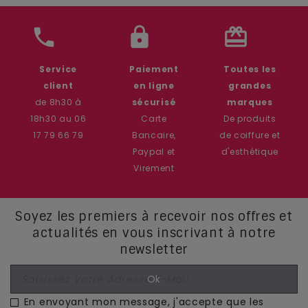
phone
lock
card_giftcard
Service
Paiement
Toutes les
client
en ligne
grandes
de 8h30 à
sécurisé
marques
18h30 au 06
Carte
De produits
17 79 66 79
Bancaire,
de coiffure et
Paypal et
d'esthétique
Virement
Soyez les premiers à recevoir nos offres et
actualités en vous inscrivant à notre
newsletter
En envoyant mon message, j'accepte que les