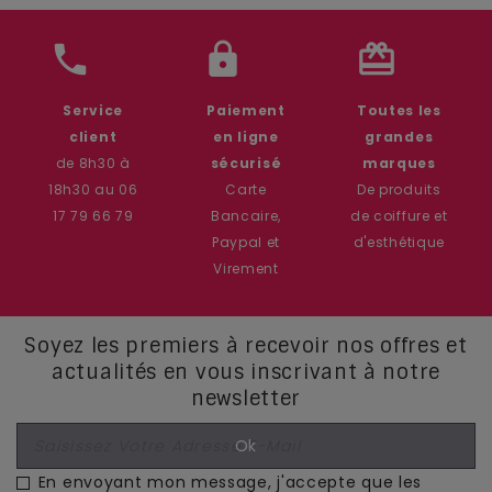
phone
lock
card_giftcard
Service
Paiement
Toutes les
client
en ligne
grandes
de 8h30 à
sécurisé
marques
18h30 au 06
Carte
De produits
17 79 66 79
Bancaire,
de coiffure et
Paypal et
d'esthétique
Virement
Soyez les premiers à recevoir nos offres et
actualités en vous inscrivant à notre
newsletter
En envoyant mon message, j'accepte que les