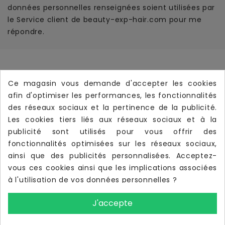
données personnelles renseignées soient utilisées par
le Service client de beauty-exp-hair.com pour me
répondre.
Informations
Ce magasin vous demande d'accepter les cookies
Produits
afin d'optimiser les performances, les fonctionnalités

des réseaux sociaux et la pertinence de la publicité.
Notre Société

Les cookies tiers liés aux réseaux sociaux et à la
Votre Compte
publicité sont utilisés pour vous offrir des

fonctionnalités optimisées sur les réseaux sociaux,
Livraison Rapide
local_shipping
ainsi que des publicités personnalisées. Acceptez-
Livraison offerte dès
190 €
d’achat TTC
vous ces cookies ainsi que les implications associées
à l'utilisation de vos données personnelles ?
J'accepte
UTILISATIONS DES IMAGES
