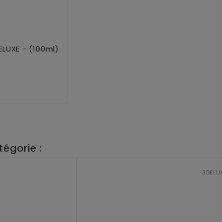
LUXE - (100ml)
égorie :
3DELU