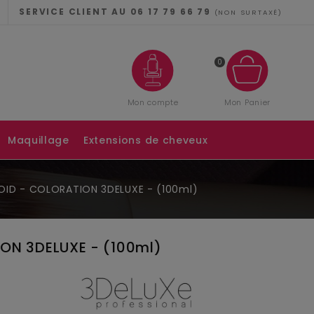
CONN
SERVICE CLIENT AU 06 17 79 66 79
(NON SURTAXÉ)
0
Mon compte
Mon Panier
Se Con
Maquillage
Extensions de cheveux
Réinitialiser mo
ROID - COLORATION 3DELUXE - (100ml)
Pas de compte
ION 3DELUXE - (100ml)
Créer U