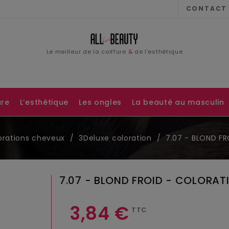
CONTACT
Email
Le meilleur de la coiffure
&
de l'esthétique
Password
ure
L’esthétique
Les ongles
La beauté au masculin
orations cheveux
3Deluxe coloration
7.07 - BLOND F
7.07 - BLOND FROID - COLORAT
3,84 €
TTC