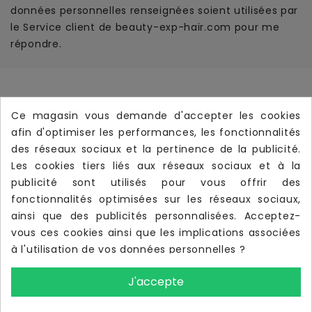
données personnelles renseignées soient utilisées par
le Service client de beauty-exp-hair.com pour me
répondre.
Informations
Ce magasin vous demande d'accepter les cookies
Produits
afin d'optimiser les performances, les fonctionnalités

des réseaux sociaux et la pertinence de la publicité.
Notre Société

Les cookies tiers liés aux réseaux sociaux et à la
Votre Compte
publicité sont utilisés pour vous offrir des

fonctionnalités optimisées sur les réseaux sociaux,
Livraison Rapide
local_shipping
ainsi que des publicités personnalisées. Acceptez-
Livraison offerte dès
190 €
d’achat TTC
vous ces cookies ainsi que les implications associées
à l'utilisation de vos données personnelles ?
J'accepte
UTILISATIONS DES IMAGES
