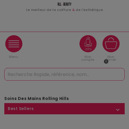
Le meilleur de la coiffure
&
de l'esthétique
Menu
Mon
Mon
compte
Panier
0
Soins Des Mains Rolling Hills
Best Sellers
