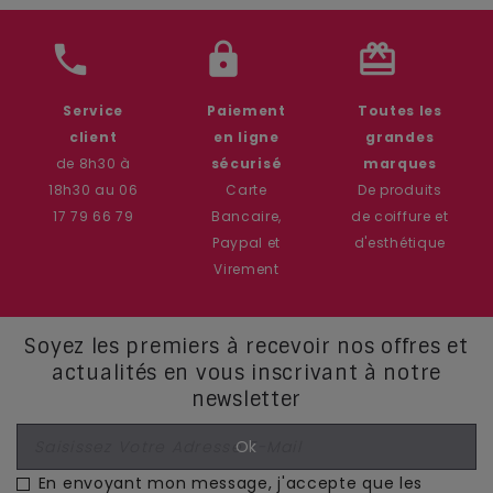
phone
lock
card_giftcard
Service
Paiement
Toutes les
client
en ligne
grandes
de 8h30 à
sécurisé
marques
18h30 au 06
Carte
De produits
17 79 66 79
Bancaire,
de coiffure et
Paypal et
d'esthétique
Virement
Soyez les premiers à recevoir nos offres et
actualités en vous inscrivant à notre
newsletter
En envoyant mon message, j'accepte que les