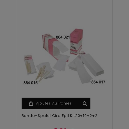
Ajouter Au Panier
Bande+Spatul Cire Epil Kit20+10+2+2