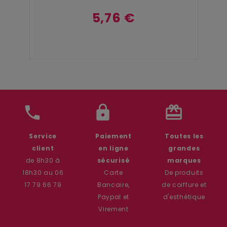
5,76 €
phone
lock
card_giftcard
Service
Paiement
Toutes les
client
en ligne
grandes
de 8h30 à
sécurisé
marques
18h30 au 06
Carte
De produits
17 79 66 79
Bancaire,
de coiffure et
Paypal et
d'esthétique
Virement