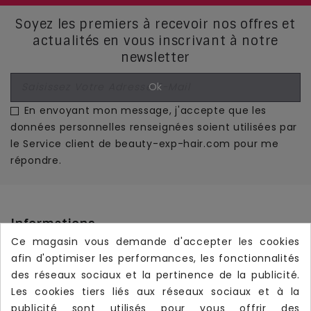
Soyez les premiers à recevoir nos offres et
actualités en vous inscrivant à notre
newsletter
En envoyant mon message, j'accepte que les
données personnelles renseignées soient utilisées par
le Service client de beauty-exp-hair.com pour me
répondre.
Informations
Ce magasin vous demande d'accepter les cookies
Produits

afin d'optimiser les performances, les fonctionnalités
Notre Société

des réseaux sociaux et la pertinence de la publicité.
Les cookies tiers liés aux réseaux sociaux et à la
Votre Compte

publicité sont utilisés pour vous offrir des