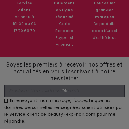
Service
Paiement
Toutes les
client
en ligne
grandes
de 8h30 à
sécurisé
marques
18h30 au 06
Carte
De produits
17 79 66 79
Bancaire,
de coiffure et
Paypal et
d'esthétique
Virement
Soyez les premiers à recevoir nos offres et
actualités en vous inscrivant à notre
newsletter
En envoyant mon message, j'accepte que les
données personnelles renseignées soient utilisées par
le Service client de beauty-exp-hair.com pour me
répondre.