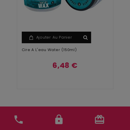
Ajouter Au Panier
Cire A L'eau Water (150ml)
6,48 €
phone
lock
card_giftcard