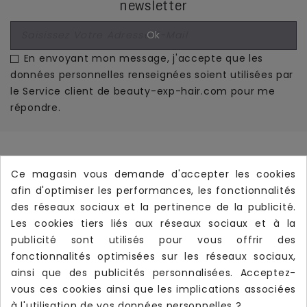
newsletter
En envoyant mon message, j'accepte que les
données personnelles renseignées soient utilisées par
le Service client de beauty-exp-hair.com pour me
répondre.
Informations
Ce magasin vous demande d'accepter les cookies
afin d'optimiser les performances, les fonctionnalités
Produits

des réseaux sociaux et la pertinence de la publicité.
Notre Société

Les cookies tiers liés aux réseaux sociaux et à la
publicité sont utilisés pour vous offrir des
Votre Compte

fonctionnalités optimisées sur les réseaux sociaux,
Livraison Rapide
local_shipping
ainsi que des publicités personnalisées. Acceptez-
Livraison offerte dès
190 €
d’achat TTC
vous ces cookies ainsi que les implications associées
à l'utilisation de vos données personnelles ?