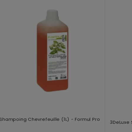
Ajouter Au Panier
Shampoing Chevrefeuille (1L) - Formul Pro
Ajo
3DeLuxe 