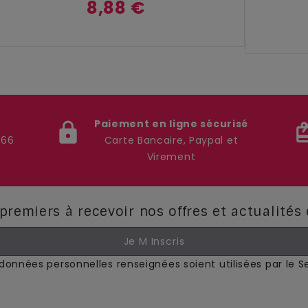
8,88 €
Paiement en ligne sécurisé
lock
card_g
 66
Carte Bancaire, Paypal et
Virement
premiers à recevoir nos offres et actualités
onnées personnelles renseignées soient utilisées par le 