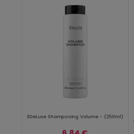
Ajouter Au Panier
3DeLuxe Shampooing Volume - (250ml)
6,84 €