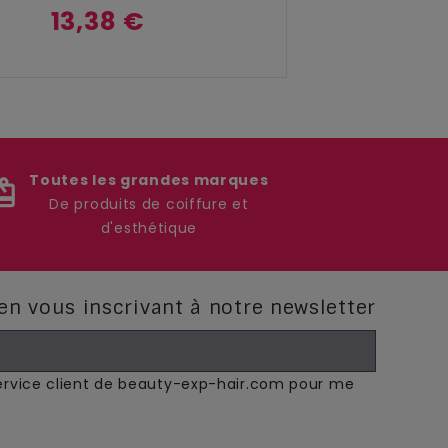
13,38 €
Toutes les grandes marques
iftcard
De produits de coiffure et
d'esthétique
 en vous inscrivant à notre newsletter
Service client de beauty-exp-hair.com pour me