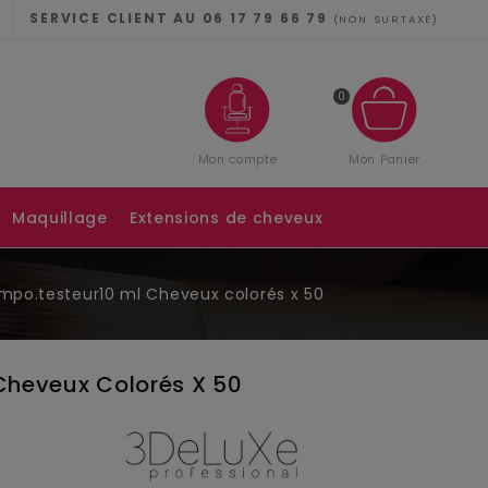
CONN
SERVICE CLIENT AU 06 17 79 66 79
(NON SURTAXÉ)
0
Mon compte
Mon Panier
Se Con
Maquillage
Extensions de cheveux
Réinitialiser mo
mpo.testeur10 ml Cheveux colorés x 50
Pas de compte
Cheveux Colorés X 50
Créer U