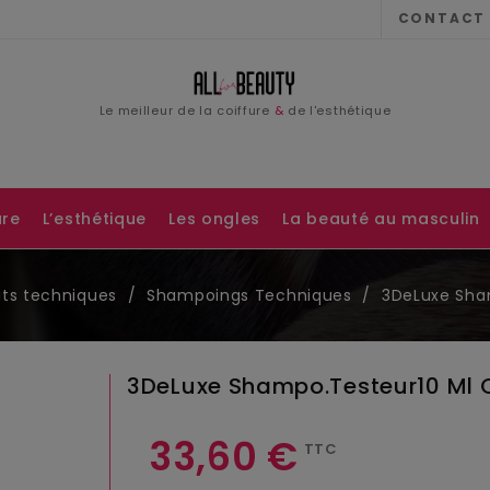
CONTACT
Email
Le meilleur de la coiffure
&
de l'esthétique
Password
ure
L’esthétique
Les ongles
La beauté au masculin
its techniques
Shampoings Techniques
3DeLuxe Sha
3DeLuxe Shampo.testeur10 Ml 
33,60 €
TTC