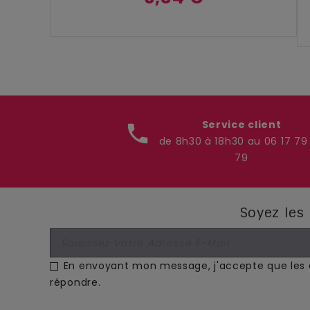
Service client
phone
de 8h30 à 18h30 au 06 17 79
79
Soyez les 
En envoyant mon message, j'accepte que les d
répondre.