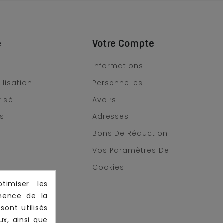
é
Votre Compte
Informations
ilisation
Personnelles
risé
Avoirs
us
Adresses
Bons De Réduction
Vos Paramètres De
Cookies
timiser les
inence de la
sont utilisés
ux, ainsi que