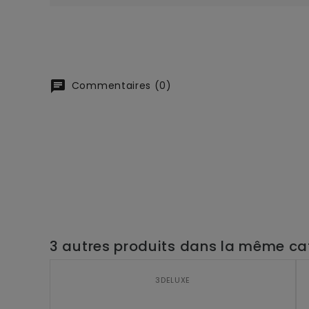
chat
Commentaires (0)
3 autres produits dans la même cat
3DELUXE